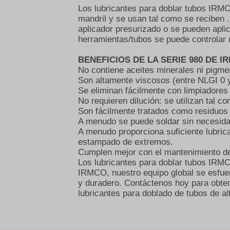
Los lubricantes para doblar tubos IRM
mandril y se usan tal como se reciben
aplicador presurizado o se pueden apli
herramientas/tubos se puede controlar m
BENEFICIOS DE LA SERIE 980 DE I
No contiene aceites minerales ni pigme
Son altamente viscosos (entre NLGI 0 y 
Se eliminan fácilmente con limpiadores
No requieren dilución: se utilizan tal c
Son fácilmente tratados como residuos
A menudo se puede soldar sin necesidad
A menudo proporciona suficiente lubri
estampado de extremos.
Cumplen mejor con el mantenimiento de
Los lubricantes para doblar tubos IR
IRMCO, nuestro equipo global se esfuerz
y duradero. Contáctenos hoy para obt
lubricantes para doblado de tubos de alt