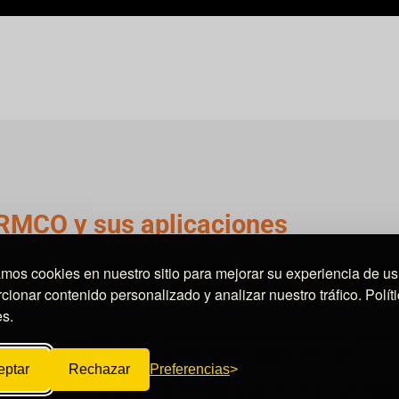
IRMCO y sus aplicaciones
ado es un proceso de deformación en el que una pieza de m
amos cookies en nuestro sitio para mejorar su experiencia de us
zan en este proceso para reducir la fricción y el desgaste e
cionar contenido personalizado y analizar nuestro tráfico. Polít
pieza y una vida útil más larga de las herramientas.
es.
proceso de fabricación en el que se corta una pieza de meta
l desgaste en la cuchilla y mejorar la calidad del corte.
eptar
Rechazar
Preferencias
:
el doblado es un proceso de fabricación en el que se dobla