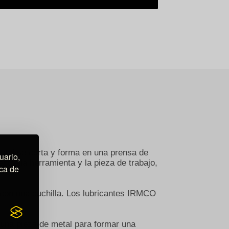
etal se corta y forma en una prensa de
uario,
ntre la herramienta y la pieza de trabajo,
ica de
l con una cuchilla. Los lubricantes IRMCO
 una pieza de metal para formar una