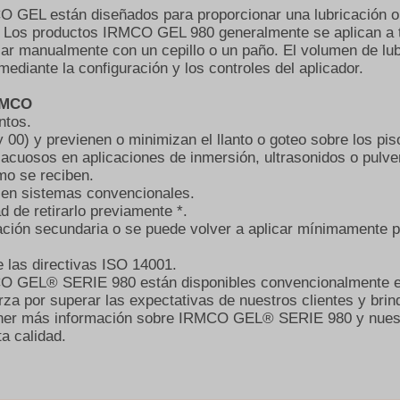
CO GEL están diseñados para proporcionar una lubricación o
 . Los productos IRMCO GEL 980 generalmente se aplican a 
car manualmente con un cepillo o un paño. El volumen de lub
ediante la configuración y los controles del aplicador.
RMCO
ntos.
00) y previenen o minimizan el llanto o goteo sobre los pis
 acuosos en aplicaciones de inmersión, ultrasonidos o pulve
omo se reciben.
 en sistemas convencionales.
 de retirarlo previamente *.
cación secundaria o se puede volver a aplicar mínimamente 
 las directivas ISO 14001.
MCO GEL® SERIE 980 están disponibles convencionalmente e
a por superar las expectativas de nuestros clientes y brind
ener más información sobre IRMCO GEL® SERIE 980 y nuest
a calidad.