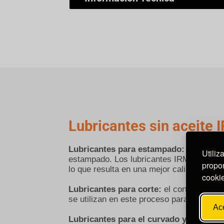
Lubricantes sin aceite 
Lubricantes para estampado:
el estamp
Utiliz
estampado. Los lubricantes IRMCO se utili
propor
lo que resulta en una mejor calidad de la 
cooki
Lubricantes para corte:
el corte es un 
se utilizan en este proceso para reducir e
Ac
Lubricantes para el curvado y doblado