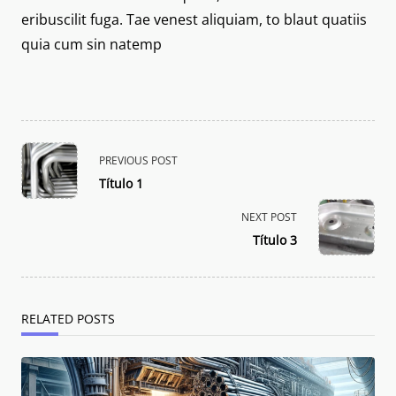
eribuscilit fuga. Tae venest aliquiam, to blaut quatiis
quia cum sin natemp
<span
PREVIOUS POST
class="nav-
Título 1
subtitle
screen-
NEXT POST
reader-
Título 3
text">Page</span>
RELATED POSTS