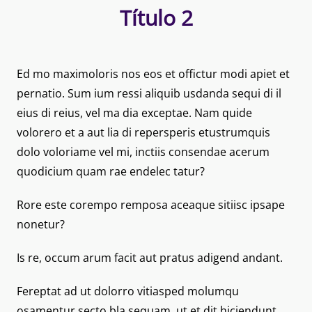
Título 2
Ed mo maximoloris nos eos et offictur modi apiet et
pernatio. Sum ium ressi aliquib usdanda sequi di il
eius di reius, vel ma dia exceptae. Nam quide
volorero et a aut lia di repersperis etustrumquis
dolo voloriame vel mi, inctiis consendae acerum
quodicium quam rae endelec tatur?
Rore este corempo remposa aceaque sitiisc ipsape
nonetur?
Is re, occum arum facit aut pratus adigend andant.
Fereptat ad ut dolorro vitiasped molumqu
osamentur secto bla sequam, ut et dit hiciendunt