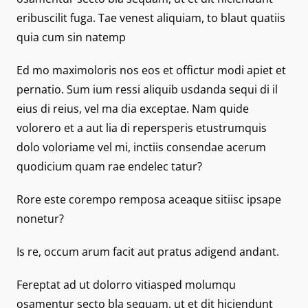
eribuscilit fuga. Tae venest aliquiam, to blaut quatiis
quia cum sin natemp
Ed mo maximoloris nos eos et offictur modi apiet et
pernatio. Sum ium ressi aliquib usdanda sequi di il
eius di reius, vel ma dia exceptae. Nam quide
volorero et a aut lia di repersperis etustrumquis
dolo voloriame vel mi, inctiis consendae acerum
quodicium quam rae endelec tatur?
Rore este corempo remposa aceaque sitiisc ipsape
nonetur?
Is re, occum arum facit aut pratus adigend andant.
Fereptat ad ut dolorro vitiasped molumqu
osamentur secto bla sequam, ut et dit hiciendunt