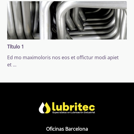
Título 1
Ed mo maximoloris nos eos et offictur modi apiet
et
...
Oficinas Barcelona