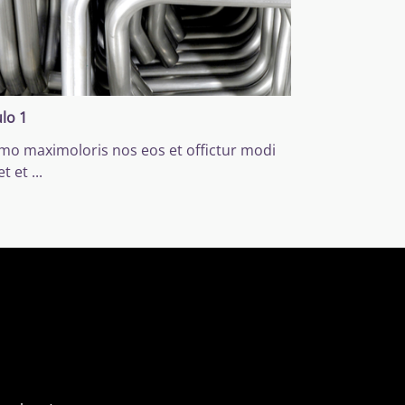
ulo 1
mo maximoloris nos eos et offictur modi
et et
...