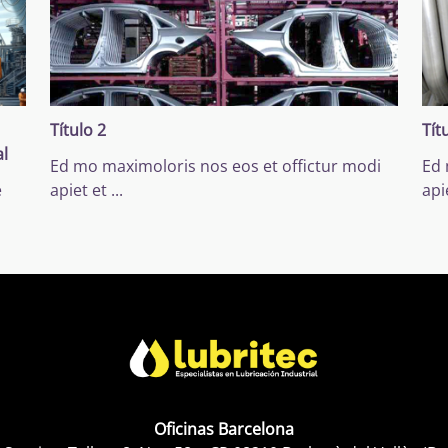
Título 2
Tít
al
Ed mo maximoloris nos eos et offictur modi
Ed 
e
apiet et
...
api
Oficinas Barcelona