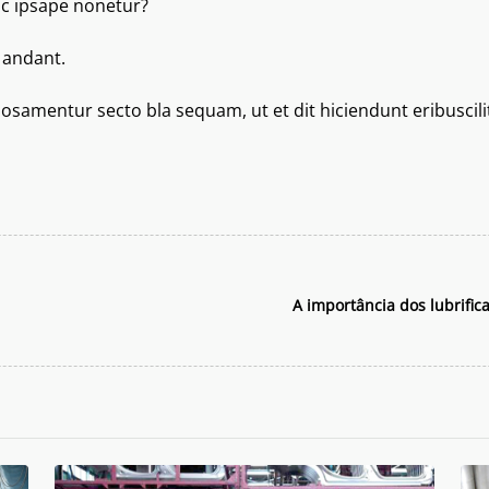
c ipsape nonetur?
 andant.
samentur secto bla sequam, ut et dit hiciendunt eribuscilit 
A importância dos lubrifi