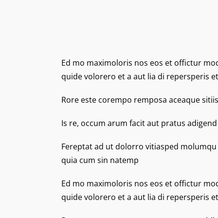
Ed mo maximoloris nos eos et offictur modi
quide volorero et a aut lia di repersperi
Rore este corempo remposa aceaque sitiis
Is re, occum arum facit aut pratus adigend
Fereptat ad ut dolorro vitiasped molumqu o
quia cum sin natemp
Ed mo maximoloris nos eos et offictur modi
quide volorero et a aut lia di repersperi