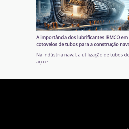
A importância dos lubrificantes IRMCO em
cotovelos de tubos para a construção nav
Na indústria naval, a utilização de tubos d
aço e
...