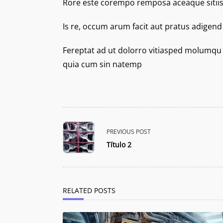
Rore este corempo remposa aceaque sitiis
Is re, occum arum facit aut pratus adigend
Fereptat ad ut dolorro vitiasped molumqu o
quia cum sin natemp
<span
PREVIOUS POST
class="nav-
Título 2
subtitle
screen-
reader-
text">Page</span>
RELATED POSTS